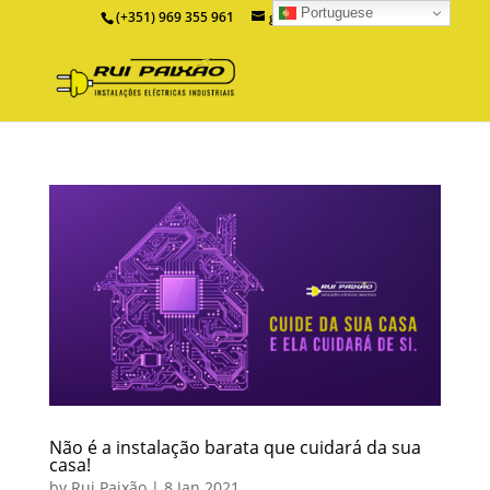
Portuguese
(+351) 969 355 961
geral@ruipaixao.pt
Não é a instalação barata que cuidará da sua
casa!
by
Rui Paixão
|
8 Jan 2021