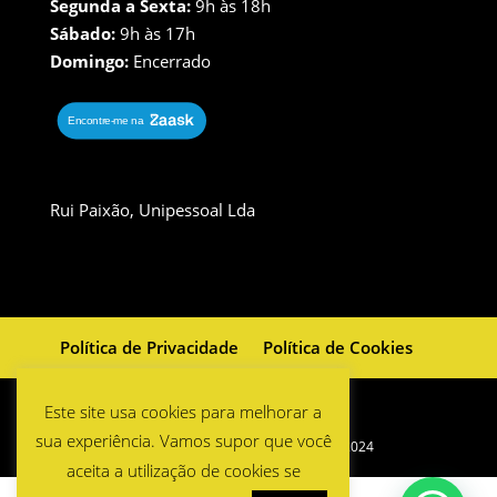
Segunda a Sexta:
9h às 18h
Sábado:
9h às 17h
Domingo:
Encerrado
Rui Paixão, Unipessoal Lda
Política de Privacidade
Política de Cookies
Este site usa cookies para melhorar a
sua experiência. Vamos supor que você
All Rights Reserved by Rui Paixão © 2024
aceita a utilização de cookies se