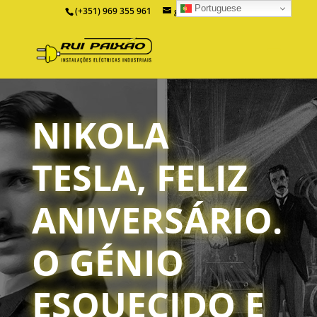
Portuguese
(+351) 969 355 961
geral@ruipaixao.pt
NIKOLA
TESLA, FELIZ
ANIVERSÁRIO.
O GÉNIO
ESQUECIDO E