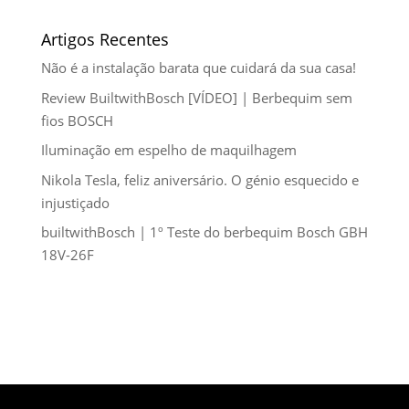
Artigos Recentes
Não é a instalação barata que cuidará da sua casa!
Review BuiltwithBosch [VÍDEO] | Berbequim sem
fios BOSCH
Iluminação em espelho de maquilhagem
Nikola Tesla, feliz aniversário. O génio esquecido e
injustiçado
builtwithBosch | 1º Teste do berbequim Bosch GBH
18V-26F