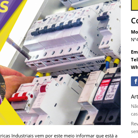
C
Mo
Nº4
Ema
Te
Wh
Ar
Não
cas
Rev
se
ricas Industriais
vem por este meio informar que está a