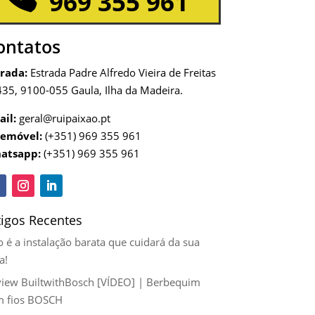
969 355 961
ontatos
rada:
Estrada Padre Alfredo Vieira de Freitas
35, 9100-055 Gaula, Ilha da Madeira.
il:
geral@ruipaixao.pt
lemóvel:
(+351) 969 355 961
atsapp:
(+351) 969 355 961
tigos Recentes
 é a instalação barata que cuidará da sua
a!
iew BuiltwithBosch [VÍDEO] | Berbequim
m fios BOSCH