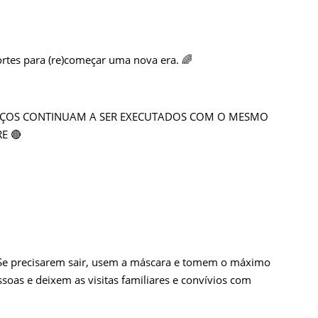
ortes para (re)começar uma nova era.
🌈
IÇOS
CONTINUAM A SER EXECUTADOS COM O MESMO
RE
🔴
e precisarem sair, usem a máscara e tomem o máximo
soas e deixem as visitas familiares e convívios com