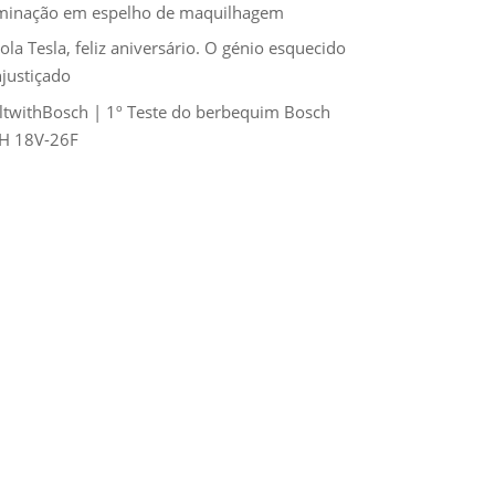
uminação em espelho de maquilhagem
ola Tesla, feliz aniversário. O génio esquecido
njustiçado
ltwithBosch | 1º Teste do berbequim Bosch
H 18V-26F