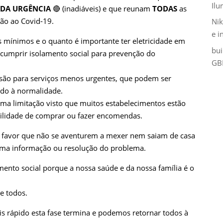
Il
DA URGÊNCIA
🔴
(inadiáveis) e que reunam
TODAS
as
ção ao Covid-19.
Nik
e i
 mínimos e o quanto é importante ter eletricidade em
bui
 cumprir isolamento social para prevenção do
GB
ão para serviços menos urgentes, que podem ser
tudo à normalidade.
ma limitação visto que muitos estabelecimentos estão
ilidade de comprar ou fazer encomendas.
r favor que não se aventurem a mexer nem saiam de casa
uma informação ou resolução do problema.
ento social porque a nossa saúde e da nossa família é o
e todos.
s rápido esta fase termina e podemos retornar todos à