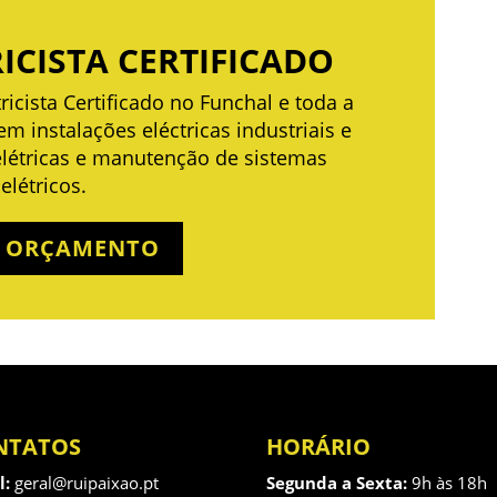
ICISTA CERTIFICADO
ricista Certificado no Funchal e toda a
em instalações eléctricas industriais e
 elétricas e manutenção de sistemas
elétricos.
R ORÇAMENTO
NTATOS
HORÁRIO
l:
geral@ruipaixao.pt
Segunda a Sexta:
9h às 18h