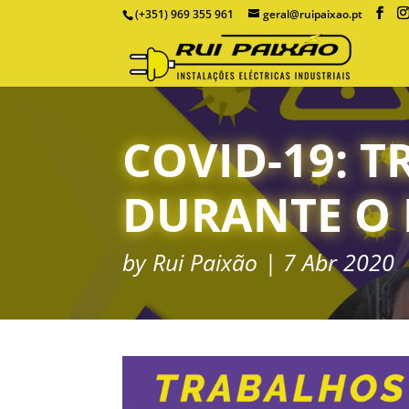
(+351) 969 355 961
geral@ruipaixao.pt
COVID-19: 
DURANTE O 
by
Rui Paixão
7 Abr 2020