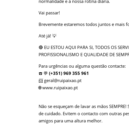
normalidade e à nossa rotina diária.
Vai passar!
Brevemente estaremos todos juntos e mais f
Até já!
💡
🔴
EU ESTOU AQUI PARA SI, TODOS OS
SERV
PROFISSIONALISMO E QUALIDADE DE SEMP
Para urgências ou alguma questão contacte:
☎️
💬
(+351) 969 355 961
📨
geral@ruipaixao.pt
🌐
www.ruipaixao.pt
Não se esqueçam de lavar as
mãos SEMPRE!
S
de cuidado. Evitem o contacto com outras pes
amigos para uma altura melhor.