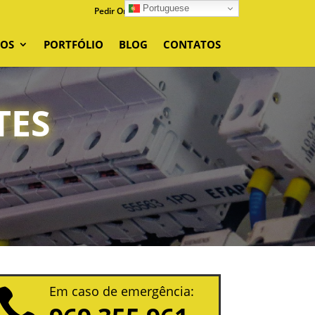
Portuguese
Pedir Orçamento
0 Items
ÇOS
PORTFÓLIO
BLOG
CONTATOS
TES
Em caso de emergência:
