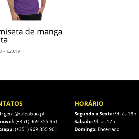
miseta de manga
rta
8
–
€
20,19
NTATOS
HORÁRIO
l:
geral@ruipaixao.pt
Segunda a Sexta:
9h às 18h
móvel:
(+351) 969 355 961
Sábado:
9h às 17h
sapp:
(+351) 969 355 961
Domingo:
Encerrado