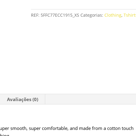
T-
shirt
REF:
5FFC77ECC1915_XS
Categorias:
Clothing
,
Tshirt
Purple
logo
Avaliações (0)
s super smooth, super comfortable, and made from a cotton touch
shing.