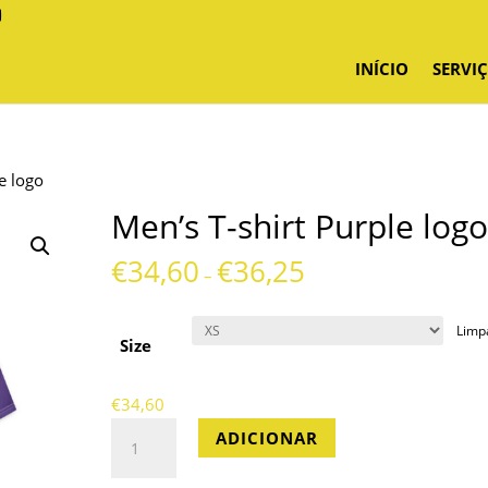
INÍCIO
SERVI
e logo
Men’s T-shirt Purple logo
€
34,60
€
36,25
–
Limp
Size
€
34,60
Quantidade
ADICIONAR
de
Men's