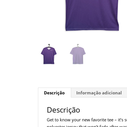
Descrição
Informação adicional
Descrição
Get to know your new favorite tee – it’
polyester jersey that won’t fade after wa