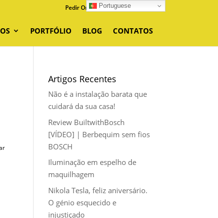
Portuguese
Pedir Orçamento
0 Items
ÇOS
PORTFÓLIO
BLOG
CONTATOS
Artigos Recentes
Não é a instalação barata que
cuidará da sua casa!
Review BuiltwithBosch
[VÍDEO] | Berbequim sem fios
BOSCH
ar
Iluminação em espelho de
maquilhagem
Nikola Tesla, feliz aniversário.
O génio esquecido e
injustiçado