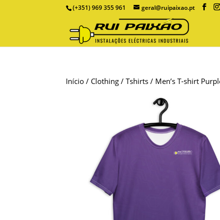
(+351) 969 355 961
geral@ruipaixao.pt
Início
/
Clothing
/
Tshirts
/ Men’s T-shirt Purpl