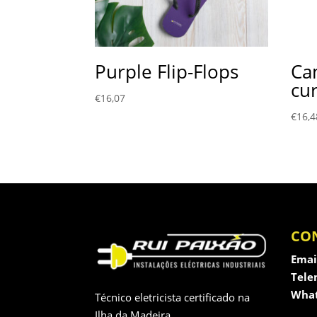
Purple Flip-Flops
Ca
cu
€
16,07
€
16,4
CO
Emai
Tele
What
Técnico eletricista certificado na
Ilha da Madeira.