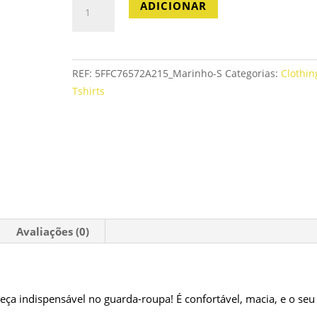
Quantidade
ADICIONAR
de
Camiseta
de
manga
REF:
5FFC76572A215_Marinho-S
Categorias:
Clothin
curta
Tshirts
Avaliações (0)
eça indispensável no guarda-roupa! É confortável, macia, e o seu