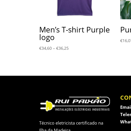
Men’s T-shirt Purple
Pur
logo
€
16,0
€
34,60
–
€
36,25
CO
Emai
Tele
What
Técnico eletricista certificado na
Ilha da Madeira.