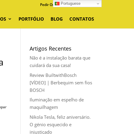
Portuguese
Pedir Orçamento
0 Items
ÇOS
PORTFÓLIO
BLOG
CONTATOS
Artigos Recentes
Não é a instalação barata que
a
cuidará da sua casa!
Review BuiltwithBosch
[VÍDEO] | Berbequim sem fios
BOSCH
Iluminação em espelho de
maquilhagem
mpar
Nikola Tesla, feliz aniversário.
O génio esquecido e
injustiçado