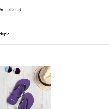
êm poliéster)
 dupla