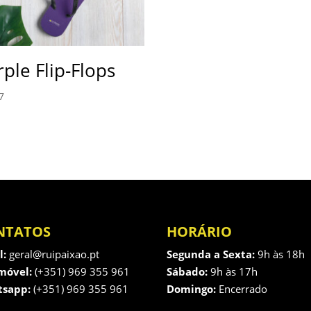
ple Flip-Flops
7
NTATOS
HORÁRIO
l:
geral@ruipaixao.pt
Segunda a Sexta:
9h às 18h
móvel:
(+351) 969 355 961
Sábado:
9h às 17h
sapp:
(+351) 969 355 961
Domingo:
Encerrado