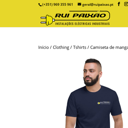
(+351) 969 355 961
geral@ruipaixao.pt
Início
/
Clothing
/
Tshirts
/ Camiseta de manga