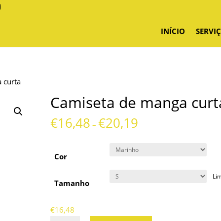
INÍCIO
SERVI
 curta
Camiseta de manga curt
€
16,48
€
20,19
–
Cor
Li
Tamanho
€
16,48