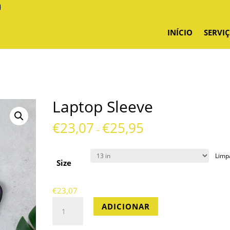
INÍCIO
SERVI
Laptop Sleeve
€
23,07
€
25,95
–
Limp
Size
€
23,07
Quantidade
ADICIONAR
de
Laptop