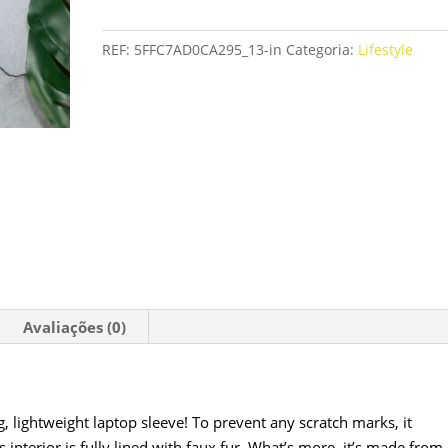
Sleeve
REF:
5FFC7AD0CA295_13-in
Categoria:
Lifestyle
Avaliações (0)
g, lightweight laptop sleeve! To prevent any scratch marks, it
 interior is fully lined with faux fur. What’s more, it’s made from