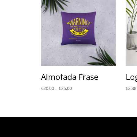
Almofada Frase
Lo
€
20,00
–
€
25,00
€
2,88