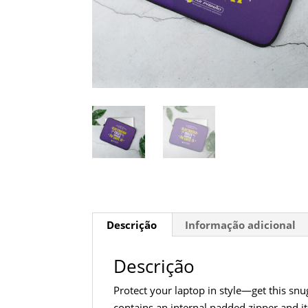
Descrição
Informação adicional
Descrição
Protect your laptop in style—get this snu
contains an internal padded zipper and its