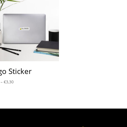
go Sticker
–
€
3,30