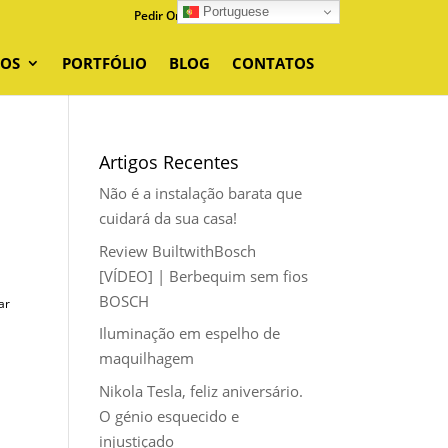
Portuguese
Pedir Orçamento
0 Items
ÇOS
PORTFÓLIO
BLOG
CONTATOS
Artigos Recentes
Não é a instalação barata que
cuidará da sua casa!
Review BuiltwithBosch
[VÍDEO] | Berbequim sem fios
BOSCH
ar
Iluminação em espelho de
maquilhagem
Nikola Tesla, feliz aniversário.
O génio esquecido e
injustiçado