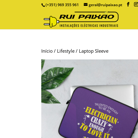
(+351) 969 355 961
geral@ruipaixao.pt
Início
/
Lifestyle
/ Laptop Sleeve