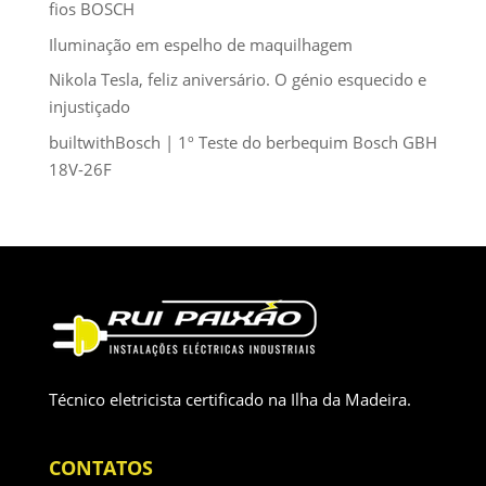
fios BOSCH
Iluminação em espelho de maquilhagem
Nikola Tesla, feliz aniversário. O génio esquecido e
injustiçado
builtwithBosch | 1º Teste do berbequim Bosch GBH
18V-26F
Técnico eletricista certificado na Ilha da Madeira.
CONTATOS